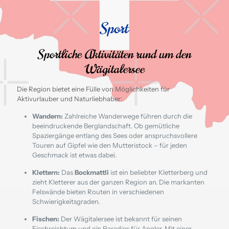
Sport
Sportliche Aktivitäten rund um den
Wägitalersee
Die Region bietet eine Fülle von Möglichkeiten für
Aktivurlauber und Naturliebhaber:
Wandern:
Zahlreiche Wanderwege führen durch die
beeindruckende Berglandschaft.
Ob gemütliche
Spaziergänge entlang des Sees oder anspruchsvollere
Touren auf Gipfel wie den Mutteristock – für jeden
Geschmack ist etwas dabei.
Klettern:
Das
Bockmattli
ist ein beliebter Kletterberg und
zieht Kletterer aus der ganzen Region an.
Die markanten
Felswände bieten Routen in verschiedenen
Schwierigkeitsgraden.
​
Fischen:
Der Wägitalersee ist bekannt für seinen
Fischreichtum und ein Paradies für Angler.
Mit einer