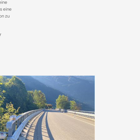
eine
s eine
on zu
r