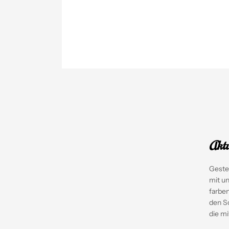
Aktu
Geste
mit un
farben
den So
die mi