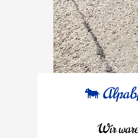
🐄 Alpabf
Wir ware