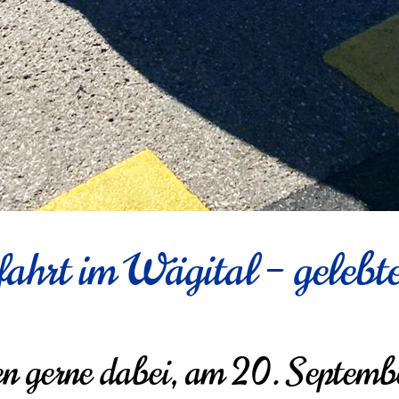
ahrt im Wägital – gelebte
n gerne dabei, am 20. Septe