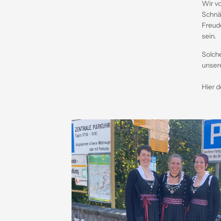
Wir 
Schnäp
Freude
sein.
Solche
unsere
Hier d