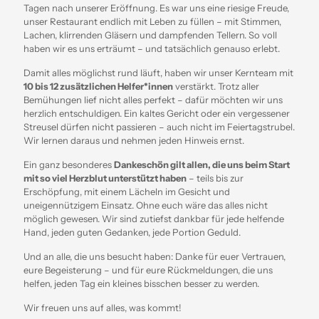
Tagen nach unserer Eröffnung. Es war uns eine riesige Freude,
unser Restaurant endlich mit Leben zu füllen – mit Stimmen,
Lachen, klirrenden Gläsern und dampfenden Tellern. So voll
haben wir es uns erträumt – und tatsächlich genauso erlebt.
Damit alles möglichst rund läuft, haben wir unser Kernteam mit
10 bis 12 zusätzlichen Helfer*innen
verstärkt. Trotz aller
Bemühungen lief nicht alles perfekt – dafür möchten wir uns
herzlich entschuldigen. Ein kaltes Gericht oder ein vergessener
Streusel dürfen nicht passieren – auch nicht im Feiertagstrubel.
Wir lernen daraus und nehmen jeden Hinweis ernst.
Ein ganz besonderes
Dankeschön gilt allen, die uns beim Start
mit so viel Herzblut unterstützt haben
– teils bis zur
Erschöpfung, mit einem Lächeln im Gesicht und
uneigennützigem Einsatz. Ohne euch wäre das alles nicht
möglich gewesen. Wir sind zutiefst dankbar für jede helfende
Hand, jeden guten Gedanken, jede Portion Geduld.
Und an alle, die uns besucht haben: Danke für euer Vertrauen,
eure Begeisterung – und für eure Rückmeldungen, die uns
helfen, jeden Tag ein kleines bisschen besser zu werden.
Wir freuen uns auf alles, was kommt!